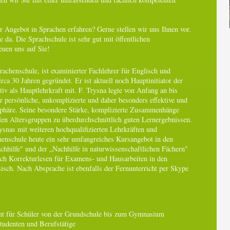
 Angebot in Sprachen erfahren? Gerne stellen wir uns Ihnen vor.
e da. Die Sprachschule ist sehr gut mit öffentlichen
euen uns auf Sie!
achenschule, ist examinierter Fachlehrer für Englisch und
rca 30 Jahren gegründet. Er ist aktuell noch Hauptinitiator der
tiv als Hauptlehrkraft mit. F. Trysna legte von Anfang an bis
r persönliche, unkomplizierte und daher besonders effektive und
sphäre. Seine besondere Stärke, komplizierte Zusammenhänge
allen Altersgruppen zu überdurchschnittlich guten Lernergebnissen.
nas mit weiteren hochqualifizierten Lehrkräften und
enschule heute ein sehr umfangreiches Kursangebot in den
hhilfe" und der „Nachhilfe in naturwissenschaftlichen Fächern"
uch Korrekturlesen für Examens- und Hausarbeiten in den
isch. Nach Absprache ist ebenfalls der Fernunterricht per Skype
ht für Schüler von der Grundschule bis zum Gymnasium
Studenten und Berufstätige