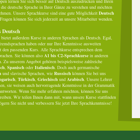
ppen lernen Sie sich besser auf Deutsch auszudrücken und Ihren
n die deutsche Sprache in Ihrer Gänze zu verstehen und möchten
Deutsch
ehmen. Unsere Sprachkurse sind eine gute Möglichkeit
 Fragen können Sie sich jederzeit an unsere Mitarbeiter wenden.
s Deutsch
bietet außerdem Kurse in anderen Sprachen als Deutsch. Egal,
 Fremdsprachen haben oder nur Ihre Kenntnisse ausweiten
mt den passenden Kurs. Alle Sprachkurse entsprechen dem
A1 bis C2-Sprachkurse
rachen. Sie können also
in anderen
n. Zu unserem Angebot gehören beispielsweise zahlreiche
sch
Spanisch
Italienisch
,
oder
. Doch auch germanische
h
Russisch
und slavische Sprachen, wie
können Sie bei uns
ngarisch
Türkisch
Griechisch
Arabisch
,
,
und
. Unsere Lehrer
hen, sie weisen auch hervorragende Kenntnisse in der Grammatik
eantworten. Wenn Sie mehr erfahren möchten, können Sie uns
reiben. Wir teilen Ihnen dann mit, wann unsere Kurse stattfinden
gern Sie nicht und verbessern Sie jetzt Ihre Sprachkenntnisse!