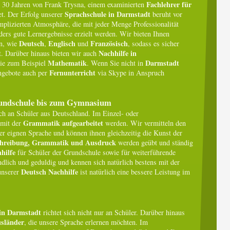
Fachlehrer für
 30 Jahren von Frank Trysna, einem examinierten
Sprachschule in Darmstadt
t. Der Erfolg unserer
beruht vor
mplizierten Atmosphäre, die mit jeder Menge Professionalität
ers gute Lernergebnisse erzielt werden. Wir bieten Ihnen
Deutsch
Englisch
Französisch
en, wie
,
und
, sodass es sicher
Nachhilfe in
t. Darüber hinaus bieten wir auch
Mathematik
Darmstadt
wie zum Beispiel
. Wenn Sie nicht in
Fernunterricht
ngebote auch per
via Skype in Anspruch
rundschule bis zum Gymnasium
ich an Schüler aus Deutschland. Im Einzel- oder
Grammatik aufgearbeitet
 mit der
werden. Wir vermitteln den
er eignen Sprache und können ihnen gleichzeitig die Kunst der
chreibung, Grammatik und Ausdruck
werden geübt und ständig
hilfe
für Schüler der Grundschule sowie für weiterführende
dlich und geduldig und kennen sich natürlich bestens mit der
Deutsch Nachhilfe
unserer
ist natürlich eine bessere Leistung im
in Darmstadt
richtet sich nicht nur an Schüler. Darüber hinaus
usländer
, die unsere Sprache erlernen möchten. Im