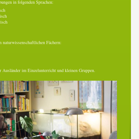
bungen in folgenden Sprachen:
sch
isch
risch
n naturwissenschaftlichen Fächern:
 Ausländer im Einzelunterricht und kleinen Gruppen.