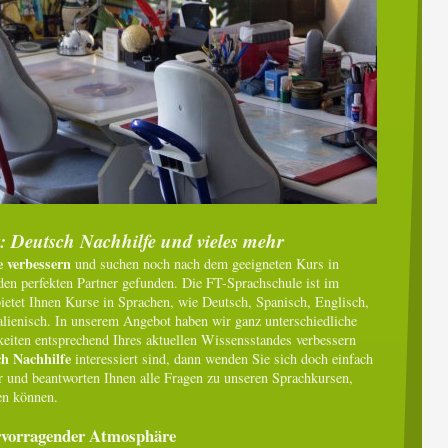
: Deutsch Nachhilfe und vieles mehr
 verbessern
und suchen noch nach dem geeigneten Kurs in
den perfekten Partner gefunden. Die FT-Sprachschule ist im
ietet Ihnen Kurse in Sprachen, wie Deutsch, Spanisch, Englisch,
alienisch. In unserem Angebot haben wir ganz unterschiedliche
gkeiten entsprechend Ihres aktuellen Wissensstandes verbessern
h Nachhilfe
interessiert sind, dann wenden Sie sich doch einfach
er und beantworten Ihnen alle Fragen zu unseren Sprachkursen,
den können.
rvorragender Atmosphäre